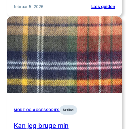
:
februar 5, 2026
Læs guiden
Hvord
kan
jeg
style
min
skovm
MODE OG ACCESSORIES
Artikel
Kan jeg bruge min