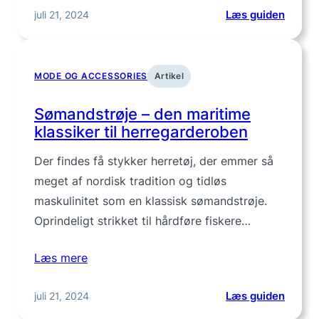
:
juli 21, 2024
Læs guiden
Skovm
til
herrer
MODE OG ACCESSORIES
Artikel
–
klassi
Sømandstrøje – den maritime
stil
klassiker til herregarderoben
med
nutidig
Der findes få stykker herretøj, der emmer så
twist
meget af nordisk tradition og tidløs
maskulinitet som en klassisk sømandstrøje.
Oprindeligt strikket til hårdføre fiskere…
Læs mere
:
juli 21, 2024
Læs guiden
Søman