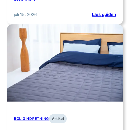
:
juli 15, 2026
Læs guiden
3
billige
støvsu
der
giver
meget
værdi
for
penge
BOLIGINDRETNING
Artikel