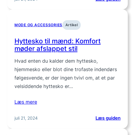
Find
den
perfek
MODE OG ACCESSORIES
Artikel
habitj
til
Hyttesko til mænd: Komfort
din
møder afslappet stil
stil
Hvad enten du kalder dem hyttesko,
hjemmesko eller blot dine trofaste indendørs
følgesvende, er der ingen tvivl om, at et par
velsiddende hyttesko er…
Læs mere
:
juli 21, 2024
Læs guiden
Hytte
til