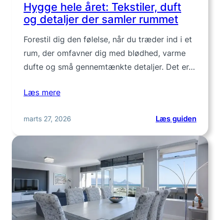
Hygge hele året: Tekstiler, duft
og detaljer der samler rummet
Forestil dig den følelse, når du træder ind i et
rum, der omfavner dig med blødhed, varme
dufte og små gennemtænkte detaljer. Det er…
Læs mere
:
marts 27, 2026
Læs guiden
Hygge
hele
året:
Tekstil
duft
og
detalje
der