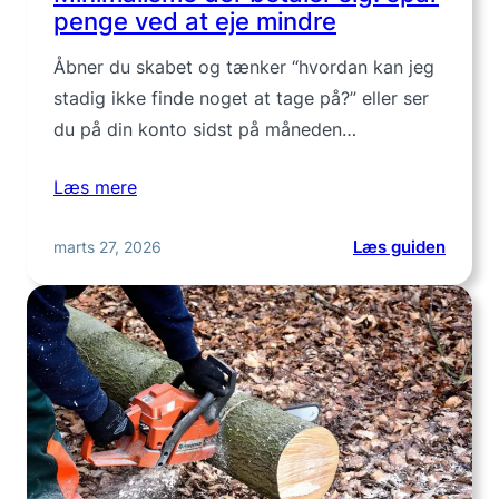
penge ved at eje mindre
Åbner du skabet og tænker “hvordan kan jeg
stadig ikke finde noget at tage på?” eller ser
du på din konto sidst på måneden…
Læs mere
:
marts 27, 2026
Læs guiden
Minim
der
betale
sig:
spar
penge
ved
at
eje