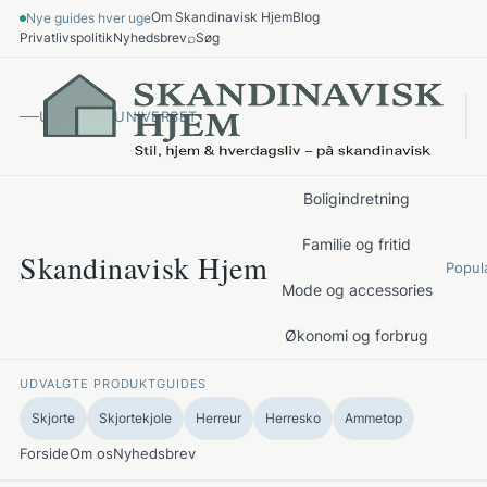
Spring
Om Skandinavisk Hjem
Blog
Nye guides hver uge
til
⌕
Privatlivspolitik
Nyhedsbrev
Søg
indhold
UDFORSK UNIVERSET
Boligindretning
Familie og fritid
Skandinavisk Hjem
Popul
Mode og accessories
Økonomi og forbrug
UDVALGTE PRODUKTGUIDES
Skjorte
Skjortekjole
Herreur
Herresko
Ammetop
Forside
Om os
Nyhedsbrev