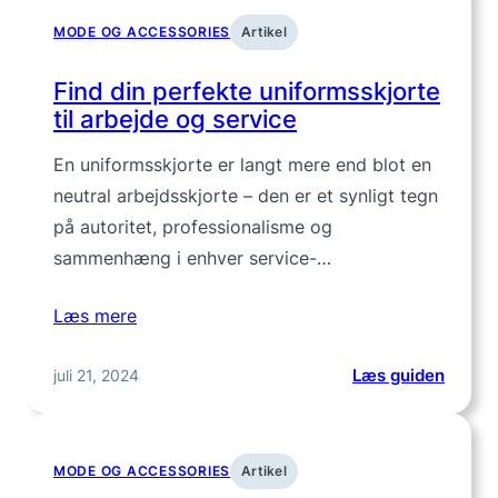
herre
MODE OG ACCESSORIES
Artikel
–
varm
Find din perfekte uniformsskjorte
stil
til arbejde og service
året
rundt
En uniformsskjorte er langt mere end blot en
neutral arbejdsskjorte – den er et synligt tegn
på autoritet, professionalisme og
sammenhæng i enhver service-…
Læs mere
:
juli 21, 2024
Læs guiden
Find
din
perfek
MODE OG ACCESSORIES
Artikel
unifor