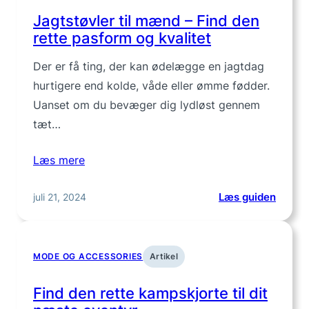
til
Jagtstøvler til mænd – Find den
jagt
rette pasform og kvalitet
og
frilufts
Der er få ting, der kan ødelægge en jagtdag
hurtigere end kolde, våde eller ømme fødder.
Uanset om du bevæger dig lydløst gennem
tæt…
Læs mere
:
juli 21, 2024
Læs guiden
Jagtst
til
mænd
MODE OG ACCESSORIES
Artikel
–
Find
Find den rette kampskjorte til dit
den