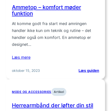
til
Ammetop – komfort møder
arbejd
funktion
og
servic
At komme godt fra start med amningen
handler ikke kun om teknik og rutine – det
handler også om komfort. En ammetop er
designet…
Læs mere
:
oktober 15, 2023
Læs guiden
Amme
–
komfo
MODE OG ACCESSORIES
Artikel
møder
funkti
Herrearmbånd der løfter din stil