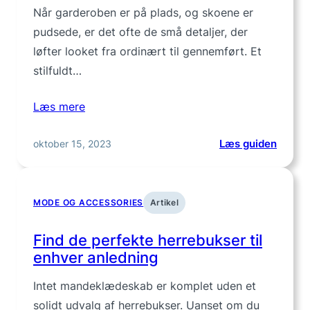
Når garderoben er på plads, og skoene er
pudsede, er det ofte de små detaljer, der
løfter looket fra ordinært til gennemført. Et
stilfuldt…
Læs mere
:
oktober 15, 2023
Læs guiden
Herre
der
løfter
MODE OG ACCESSORIES
Artikel
din
stil
Find de perfekte herrebukser til
enhver anledning
Intet mande­klædeskab er komplet uden et
solidt udvalg af herrebukser. Uanset om du