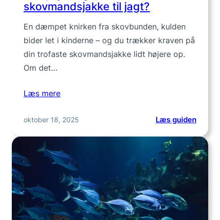
skovmandsjakke til jagt?
En dæmpet knirken fra skovbunden, kulden
bider let i kinderne – og du trækker kraven på
din trofaste skovmandsjakke lidt højere op.
Om det…
Læs mere
:
oktober 18, 2025
Læs guiden
Kan
jeg
bruge
min
skovm
til
jagt?