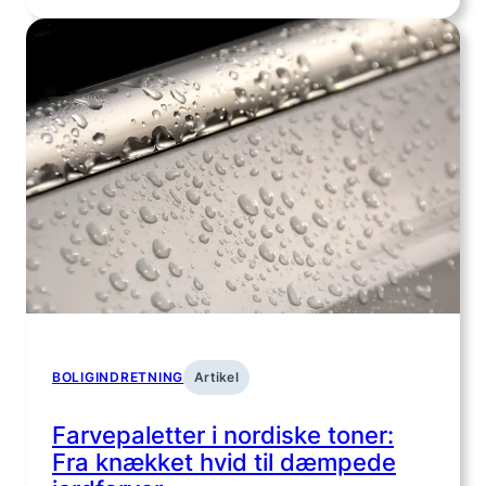
Nordis
minima
7
greb
der
skabe
ro
i
hjemm
vigtig
rum
BOLIGINDRETNING
Artikel
Farvepaletter i nordiske toner:
Fra knækket hvid til dæmpede