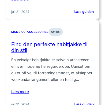
:
juli 21, 2024
Læs guiden
Opdag
Stilful
Habitb
MODE OG ACCESSORIES
Artikel
til
Mænd
Find den perfekte habitjakke til
din stil
En velvalgt habitjakke er selve hjørnestenen i
enhver moderne herregarderobe. Uanset om
du er på vej til forretningsmødet, et afslappet
weekendarrangement eller en festlig…
Læs mere
:
juli 21, 2024
Læs guiden