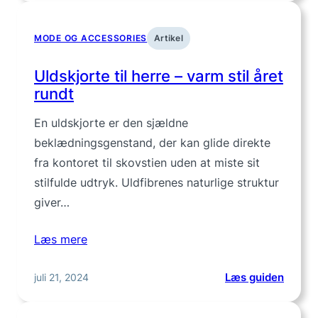
–
den
MODE OG ACCESSORIES
Artikel
mariti
klassi
Uldskjorte til herre – varm stil året
til
rundt
herre
En uldskjorte er den sjældne
beklædningsgenstand, der kan glide direkte
fra kontoret til skovstien uden at miste sit
stilfulde udtryk. Uldfibrenes naturlige struktur
giver…
Læs mere
:
juli 21, 2024
Læs guiden
Uldskj
til