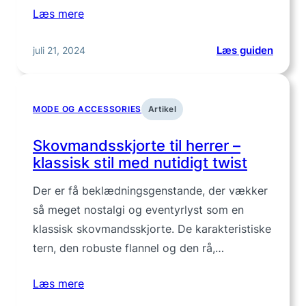
Læs mere
:
juli 21, 2024
Læs guiden
Skovm
til
mænd
MODE OG ACCESSORIES
Artikel
–
stilful
Skovmandsskjorte til herrer –
varme
klassisk stil med nutidigt twist
og
robust
Der er få beklædningsgenstande, der vækker
kvalite
så meget nostalgi og eventyrlyst som en
klassisk skovmandsskjorte. De karakteristiske
tern, den robuste flannel og den rå,…
Læs mere