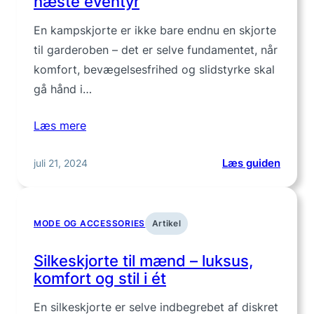
næste eventyr
rette
pasfo
En kampskjorte er ikke bare endnu en skjorte
og
til garderoben – det er selve fundamentet, når
kvalite
komfort, bevægelsesfrihed og slidstyrke skal
gå hånd i…
Læs mere
:
juli 21, 2024
Læs guiden
Find
den
rette
MODE OG ACCESSORIES
Artikel
kamps
til
Silkeskjorte til mænd – luksus,
dit
komfort og stil i ét
næste
eventy
En silkeskjorte er selve indbegrebet af diskret