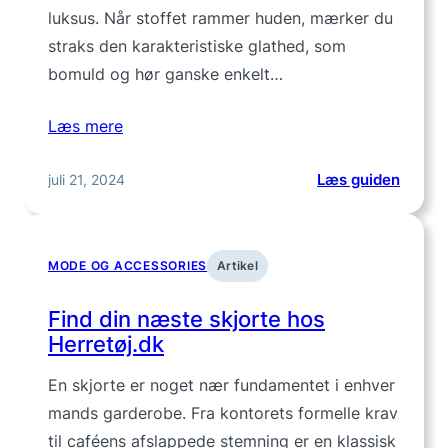
luksus. Når stoffet rammer huden, mærker du
straks den karakteristiske glathed, som
bomuld og hør ganske enkelt…
Læs mere
:
juli 21, 2024
Læs guiden
Silkes
til
mænd
MODE OG ACCESSORIES
Artikel
–
luksus
Find din næste skjorte hos
komfo
Herretøj.dk
og
stil
En skjorte er noget nær fundamentet i enhver
i
mands garderobe. Fra kontorets formelle krav
ét
til caféens afslappede stemning er en klassisk