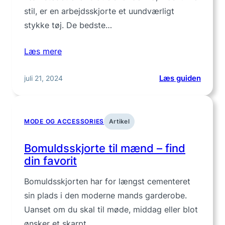
stil, er en arbejdsskjorte et uundværligt
stykke tøj. De bedste…
Læs mere
:
juli 21, 2024
Læs guiden
Arbejd
til
mænd
MODE OG ACCESSORIES
Artikel
–
robust
Bomuldsskjorte til mænd – find
stil
din favorit
og
funkti
Bomuldsskjorten har for længst cementeret
sin plads i den moderne mands garderobe.
Uanset om du skal til møde, middag eller blot
ønsker et skarpt…