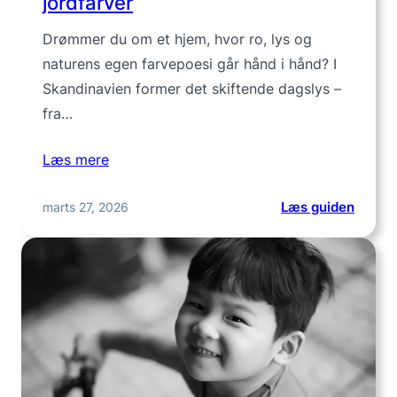
jordfarver
Drømmer du om et hjem, hvor ro, lys og
naturens egen farvepoesi går hånd i hånd? I
Skandinavien former det skiftende dagslys –
fra…
Læs mere
:
marts 27, 2026
Læs guiden
Farvep
i
nordis
toner:
Fra
knækk
hvid
til