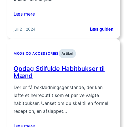
Læs mere
:
juli 21, 2024
Læs guiden
Bomuld
til
mænd
MODE OG ACCESSORIES
Artikel
–
find
Opdag Stilfulde Habitbukser til
din
Mænd
favorit
Der er få beklædningsgenstande, der kan
løfte et herreoutfit som et par velvalgte
habitbukser. Uanset om du skal til en formel
reception, en afslappet…
Læs mere