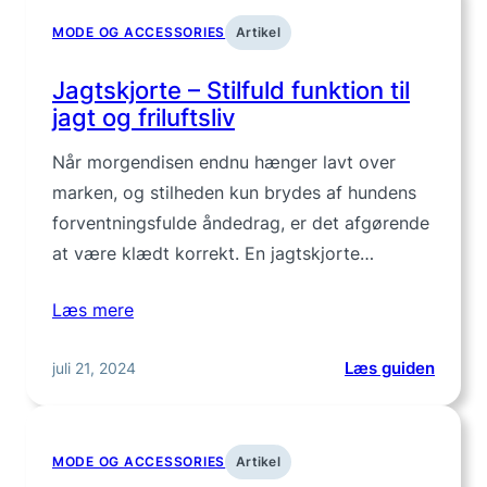
mænd:
MODE OG ACCESSORIES
Artikel
Komfo
møder
Jagtskjorte – Stilfuld funktion til
afslap
jagt og friluftsliv
stil
Når morgendisen endnu hænger lavt over
marken, og stilheden kun brydes af hundens
forventningsfulde åndedrag, er det afgørende
at være klædt korrekt. En jagtskjorte…
Læs mere
:
juli 21, 2024
Læs guiden
Jagtsk
–
Stilful
MODE OG ACCESSORIES
Artikel
funkti