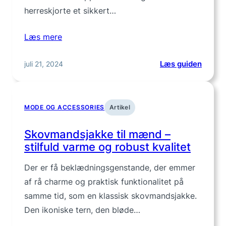
herreskjorte et sikkert…
Læs mere
:
juli 21, 2024
Læs guiden
Find
din
næste
MODE OG ACCESSORIES
Artikel
skjort
hos
Skovmandsjakke til mænd –
Herret
stilfuld varme og robust kvalitet
Der er få beklædningsgenstande, der emmer
af rå charme og praktisk funktionalitet på
samme tid, som en klassisk skovmandsjakke.
Den ikoniske tern, den bløde…