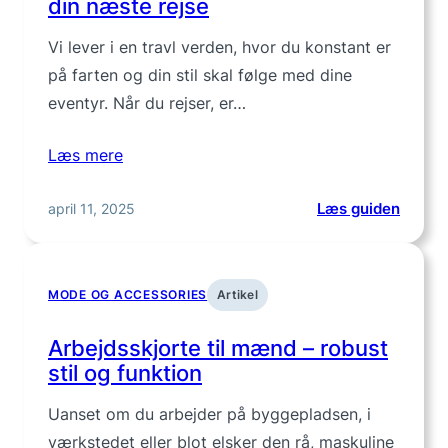
din næste rejse
Vi lever i en travl verden, hvor du konstant er
på farten og din stil skal følge med dine
eventyr. Når du rejser, er…
Læs mere
:
april 11, 2025
Læs guiden
5
must-
have
MODE OG ACCESSORIES
Artikel
herrea
til
Arbejdsskjorte til mænd – robust
din
stil og funktion
næste
rejse
Uanset om du arbejder på byggepladsen, i
værkstedet eller blot elsker den rå, maskuline