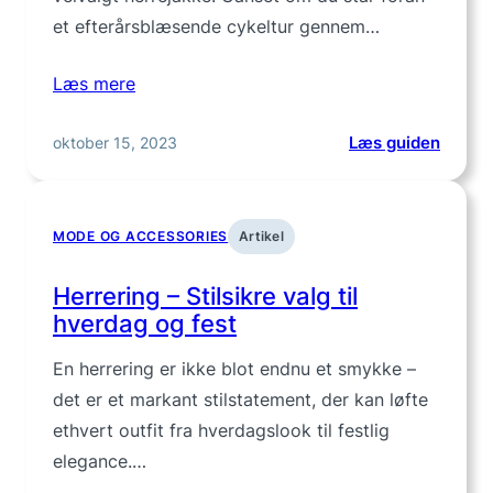
et efterårsblæsende cykeltur gennem…
Læs mere
:
oktober 15, 2023
Læs guiden
Herrej
Find
den
MODE OG ACCESSORIES
Artikel
perfek
jakke
Herrering – Stilsikre valg til
til
hverdag og fest
din
stil
En herrering er ikke blot endnu et smykke –
det er et markant stilstatement, der kan løfte
ethvert outfit fra hverdagslook til festlig
elegance.…