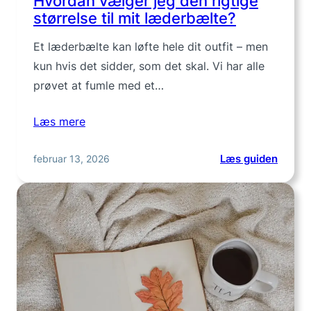
Hvordan vælger jeg den rigtige
størrelse til mit læderbælte?
Et læderbælte kan løfte hele dit outfit – men
kun hvis det sidder, som det skal. Vi har alle
prøvet at fumle med et…
Læs mere
:
februar 13, 2026
Læs guiden
Hvord
vælge
jeg
den
rigtige
større
til
mit
læder