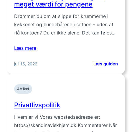
meget værdi for pengene
Drømmer du om at slippe for krummerne i
køkkenet og hundehårene i sofaen – uden at
flå kontoen? Du er ikke alene. Det kan føles…
Læs mere
:
juli 15, 2026
Læs guiden
3
billige
støvsu
Artikel
der
giver
Privatlivspolitik
meget
værdi
Hvem er vi Vores webstedsadresse er:
for
https://skandinaviskhjem.dk Kommentarer Når
penge