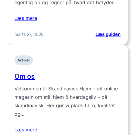
egentlig op og regner på, hvad det betyder…
Læs mere
:
marts 27, 2026
Læs guiden
Kvalite
over
kvanti
Artikel
hvornå
kan
Om os
det
betale
Velkommen til Skandinavisk Hjem – dit online
sig
magasin om stil, hjem & hverdagsliv – på
at
skandinavisk. Her gør vi plads til ro, kvalitet
købe
bedre
og…
Læs mere