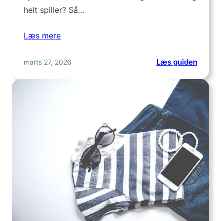
helt spiller? Så…
Læs mere
:
marts 27, 2026
Læs guiden
Mikro
i
nordis
natur:
Kom
i
gang
lige
uden
for
døren