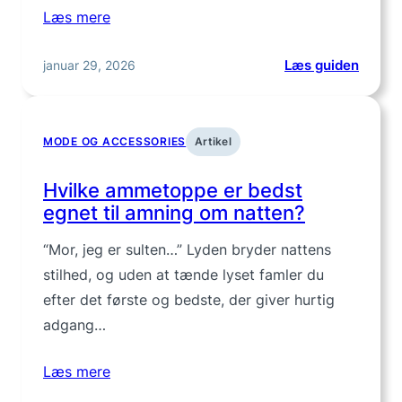
Læs mere
:
januar 29, 2026
Læs guiden
Hvorfo
er
skovm
MODE OG ACCESSORIES
Artikel
så
popul
Hvilke ammetoppe er bedst
egnet til amning om natten?
“Mor, jeg er sulten…” Lyden bryder nattens
stilhed, og uden at tænde lyset famler du
efter det første og bedste, der giver hurtig
adgang…
Læs mere