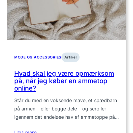
MODE OG ACCESSORIES
Artikel
Hvad skal jeg være opmærksom
på, når jeg køber en ammetop
online?
Står du med en voksende mave, et spædbarn
på armen – eller begge dele – og scroller
igennem det endeløse hav af ammetoppe på…
Læs mere