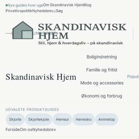
Spring
Om Skandinavisk Hjem
Blog
Nye guides hver uge
til
⌕
Privatlivspolitik
Nyhedsbrev
Søg
indhold
UDFORSK UNIVERSET
Boligindretning
Familie og fritid
Skandinavisk Hjem
Popul
Mode og accessories
Økonomi og forbrug
UDVALGTE PRODUKTGUIDES
Skjorte
Skjortekjole
Herreur
Herresko
Ammetop
Forside
Om os
Nyhedsbrev