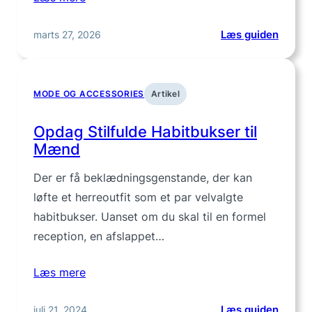
:
marts 27, 2026
Læs guiden
Hygge
hele
året:
MODE OG ACCESSORIES
Artikel
Tekstil
duft
Opdag Stilfulde Habitbukser til
og
Mænd
detalje
der
Der er få beklædningsgenstande, der kan
samler
løfte et herreoutfit som et par velvalgte
rumme
habitbukser. Uanset om du skal til en formel
reception, en afslappet…
Læs mere
:
juli 21, 2024
Læs guiden