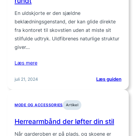
rundt
og
stil
En uldskjorte er den sjældne
i
beklædningsgenstand, der kan glide direkte
ét
fra kontoret til skovstien uden at miste sit
stilfulde udtryk. Uldfibrenes naturlige struktur
giver…
Læs mere
:
juli 21, 2024
Læs guiden
Uldskj
til
herre
MODE OG ACCESSORIES
Artikel
–
varm
Herrearmbånd der løfter din stil
stil
året
Når garderoben er på plads, og skoene er