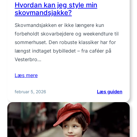
Hvordan kan jeg style min
skovmandsjakke?
Skovmandsjakken er ikke længere kun
forbeholdt skovarbejdere og weekendture til
sommerhuset. Den robuste klassiker har for
længst indtaget bybilledet – fra caféer på
Vesterbro…
Læs mere
:
februar 5, 2026
Læs guiden
Hvord
kan
jeg
style
min
skovm