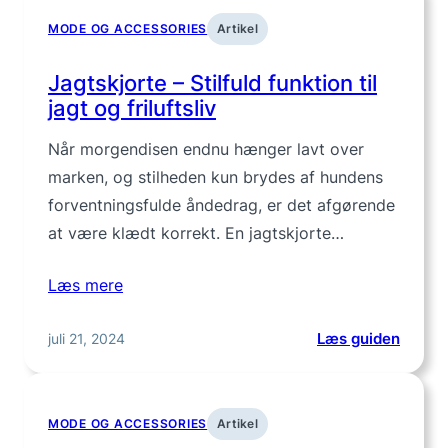
mænd:
MODE OG ACCESSORIES
Artikel
Komfo
møder
Jagtskjorte – Stilfuld funktion til
afslap
jagt og friluftsliv
stil
Når morgendisen endnu hænger lavt over
marken, og stilheden kun brydes af hundens
forventningsfulde åndedrag, er det afgørende
at være klædt korrekt. En jagtskjorte…
Læs mere
:
juli 21, 2024
Læs guiden
Jagtsk
–
Stilful
MODE OG ACCESSORIES
Artikel
funkti