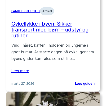
FAMILIE OG FRITID
Artikel
Cykellykke i byen: Sikker
transport med børn – udstyr og
rutiner
Vind i håret, kaffen i holderen og ungerne i
godt humør. At starte dagen på cykel gennem
byens gader kan føles som et lille…
Læs mere
:
marts 27, 2026
Læs guiden
Cykel
i
byen: