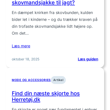
skovmandsjakke til jagt?
En dæmpet knirken fra skovbunden, kulden
bider let i kinderne – og du trækker kraven på
din trofaste skovmandsjakke lidt højere op.
Om det…
Læs mere
:
oktober 18, 2025
Læs guiden
Kan
jeg
bruge
MODE OG ACCESSORIES
Artikel
min
skovm
Find din næste skjorte hos
til
Herretøj.dk
jagt?
En skjorte er noget nær fundamentet i enhver