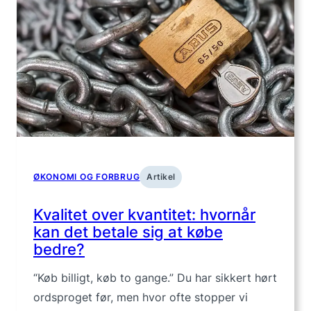
spar
penge
ved
at
eje
mindr
ØKONOMI OG FORBRUG
Artikel
Kvalitet over kvantitet: hvornår
kan det betale sig at købe
bedre?
“Køb billigt, køb to gange.” Du har sikkert hørt
ordsproget før, men hvor ofte stopper vi