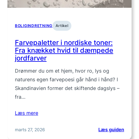
BOLIGINDRETNING
Artikel
Farvepaletter i nordiske toner:
Fra knækket hvid til dæmpede
jordfarver
Drømmer du om et hjem, hvor ro, lys og
naturens egen farvepoesi går hånd i hånd? I
Skandinavien former det skiftende dagslys –
fra…
Læs mere
:
marts 27, 2026
Læs guiden
Farvep