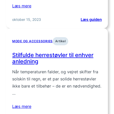
Læs mere
:
oktober 15, 2023
Læs guiden
Herrer
–
Stilsik
MODE OG ACCESSORIES
Artikel
valg
til
Stilfulde herrestøvler til enhver
hverd
anledning
og
fest
Når temperaturen falder, og vejret skifter fra
solskin til regn, er et par solide herrestøvler
ikke bare et tilbehør – de er en nødvendighed.
…
Læs mere