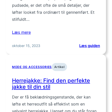
rundt
pudsede, er det ofte de små detaljer, der
løfter looket fra ordinært til gennemført. Et
stilfuldt…
Læs mere
:
oktober 15, 2023
Læs guiden
Herre
der
løfter
MODE OG ACCESSORIES
Artikel
din
stil
Herrejakke: Find den perfekte
jakke til din stil
Der er få beklædningsgenstande, der kan
løfte et herreoutfit så effektivt som en
velvalgt herrejakke. Uanset om du står foran