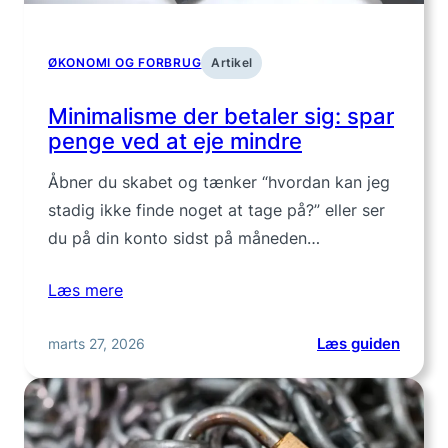
ØKONOMI OG FORBRUG
Artikel
Minimalisme der betaler sig: spar
penge ved at eje mindre
Åbner du skabet og tænker “hvordan kan jeg
stadig ikke finde noget at tage på?” eller ser
du på din konto sidst på måneden…
Læs mere
:
marts 27, 2026
Læs guiden
Minim
der
betale
sig: