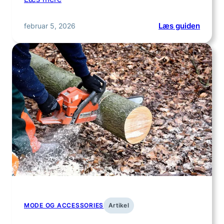
:
februar 5, 2026
Læs guiden
Hvad
skal
jeg
være
opmæ
på,
når
jeg
køber
en
ammet
online
MODE OG ACCESSORIES
Artikel