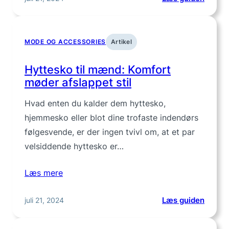
Opdag
Stilful
Habitb
MODE OG ACCESSORIES
Artikel
til
Mænd
Hyttesko til mænd: Komfort
møder afslappet stil
Hvad enten du kalder dem hyttesko,
hjemmesko eller blot dine trofaste indendørs
følgesvende, er der ingen tvivl om, at et par
velsiddende hyttesko er…
Læs mere
:
juli 21, 2024
Læs guiden
Hytte
til