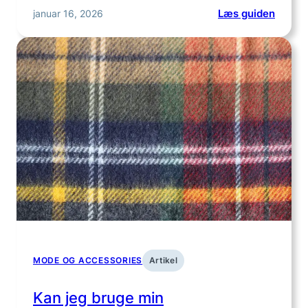
:
januar 16, 2026
Læs guiden
Hvilke
ammet
er
bedst
egnet
til
amnin
om
natten
MODE OG ACCESSORIES
Artikel
Kan jeg bruge min