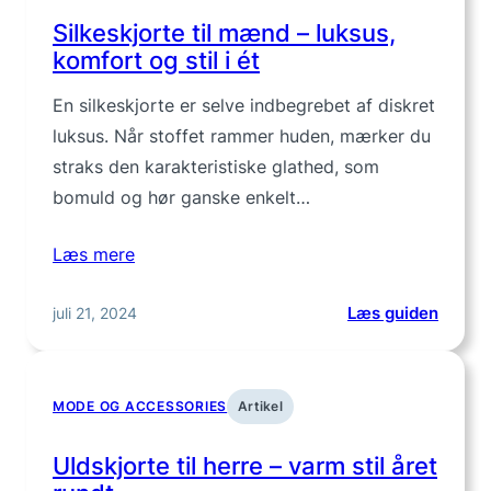
til
Silkeskjorte til mænd – luksus,
jagt
komfort og stil i ét
og
frilufts
En silkeskjorte er selve indbegrebet af diskret
luksus. Når stoffet rammer huden, mærker du
straks den karakteristiske glathed, som
bomuld og hør ganske enkelt…
Læs mere
:
juli 21, 2024
Læs guiden
Silkes
til
mænd
MODE OG ACCESSORIES
Artikel
–
luksus
Uldskjorte til herre – varm stil året
komfo