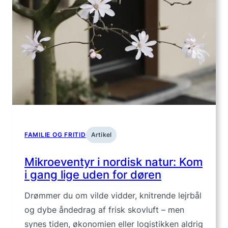
Sikker
transp
med
børn
–
udstyr
og
rutiner
FAMILIE OG FRITID
Artikel
Mikroeventyr i nordisk natur: Kom
i gang lige uden for døren
Drømmer du om vilde vidder, knitrende lejrbål
og dybe åndedrag af frisk skovluft – men
synes tiden, økonomien eller logistikken aldrig