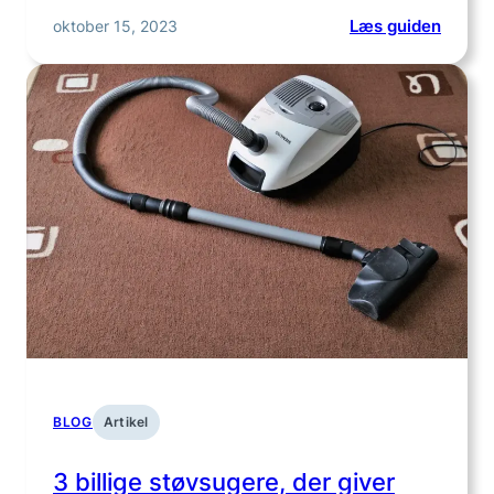
:
oktober 15, 2023
Læs guiden
Stilful
herres
til
enhve
anledn
BLOG
Artikel
3 billige støvsugere, der giver