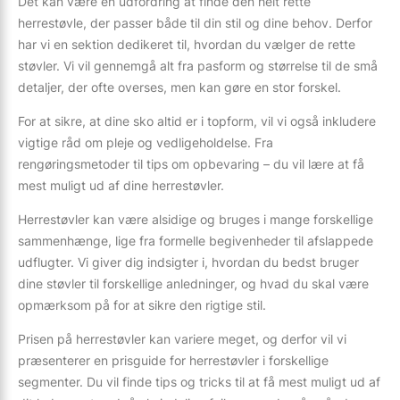
Det kan være en udfordring at finde den helt rette
herrestøvle, der passer både til din stil og dine behov. Derfor
har vi en sektion dedikeret til, hvordan du vælger de rette
støvler. Vi vil gennemgå alt fra pasform og størrelse til de små
detaljer, der ofte overses, men kan gøre en stor forskel.
For at sikre, at dine sko altid er i topform, vil vi også inkludere
vigtige råd om pleje og vedligeholdelse. Fra
rengøringsmetoder til tips om opbevaring – du vil lære at få
mest muligt ud af dine herrestøvler.
Herrestøvler kan være alsidige og bruges i mange forskellige
sammenhænge, lige fra formelle begivenheder til afslappede
udflugter. Vi giver dig indsigter i, hvordan du bedst bruger
dine støvler til forskellige anledninger, og hvad du skal være
opmærksom på for at sikre den rigtige stil.
Prisen på herrestøvler kan variere meget, og derfor vil vi
præsenterer en prisguide for herrestøvler i forskellige
segmenter. Du vil finde tips og tricks til at få mest muligt ud af