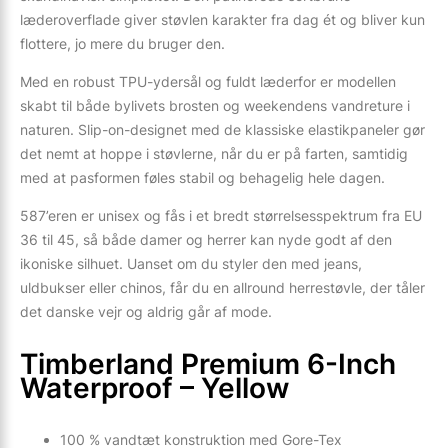
læderoverflade giver støvlen karakter fra dag ét og bliver kun
flottere, jo mere du bruger den.
Med en robust TPU-ydersål og fuldt læderfor er modellen
skabt til både bylivets brosten og weekendens vandreture i
naturen. Slip-on-designet med de klassiske elastikpaneler gør
det nemt at hoppe i støvlerne, når du er på farten, samtidig
med at pasformen føles stabil og behagelig hele dagen.
587’eren er unisex og fås i et bredt størrelsesspektrum fra EU
36 til 45, så både damer og herrer kan nyde godt af den
ikoniske silhuet. Uanset om du styler den med jeans,
uldbukser eller chinos, får du en allround herrestøvle, der tåler
det danske vejr og aldrig går af mode.
Timberland Premium 6-Inch
Waterproof – Yellow
100 % vandtæt konstruktion med Gore-Tex