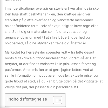
I mange situationer overgår en støvle enhver almindelig sko:
Den høje skaft beskytter anklen, den kraftige sål giver
stabilitet på glatte overflader, og vandtætte membraner
holder fødderne tørre, selv når vejrudsigten lover regn eller
sne. Samtidig er materialer som fuldnarvet læder og
genanvendt nylon med til at sikre både åndbarhed og
holdbarhed, så dine støvler kan følge dig år efter år.
Markedet for herrestøvler spænder vidt – fra lette desert
boots til tekniske outdoor-modeller med Vibram-såler. Det
betyder, at der findes varianter i alle prisklasser, farver og
pasformer. Vores mission er at gøre jagten lettere ved at
samle information om populære modeller, aktuelle priser og
gode tilbud ét sted, så du kan bruge tiden på det vigtigste: at
vælge det par, der passer til din personlige stil.
Indholdsfortegnelse