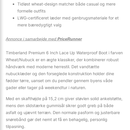
Tidløst wheat-design matcher både casual og mere
formelle outfits
LWG-certificeret læder med genbrugsmateriale for et
mere bæredygtigt valg
Annonce i samarbejde med
PriceRunner
Timberland Premium 6 Inch Lace Up Waterproof Boot i farven
Wheat/Nubuck er en ægte klassiker, der kombinerer robust
håndværk med moderne herrestil. Det vandtætte
nubucklæder og den forseglede konstruktion holder dine
fødder tørre, uanset om du pendler gennem byens våde
gader eller tager på weekendtur i naturen.
Med en skafthøjde på 15,2 cm giver støvlen solid ankelstøtte,
mens den slidstærke gummisål sikrer godt greb på både
asfalt og ujævnt terræn. Den normale pasform og justerbare
snørebånd gør det nemt at få en behagelig, personlig
tilpasning.