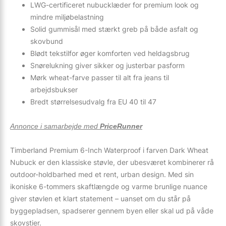
LWG-certificeret nubucklæder for premium look og
mindre miljøbelastning
Solid gummisål med stærkt greb på både asfalt og
skovbund
Blødt tekstilfor øger komforten ved heldagsbrug
Snørelukning giver sikker og justerbar pasform
Mørk wheat-farve passer til alt fra jeans til
arbejdsbukser
Bredt størrelsesudvalg fra EU 40 til 47
Annonce i samarbejde med
PriceRunner
Timberland Premium 6-Inch Waterproof i farven Dark Wheat
Nubuck er den klassiske støvle, der ubesværet kombinerer rå
outdoor-holdbarhed med et rent, urban design. Med sin
ikoniske 6-tommers skaftlængde og varme brunlige nuance
giver støvlen et klart statement – uanset om du står på
byggepladsen, spadserer gennem byen eller skal ud på våde
skovstier.