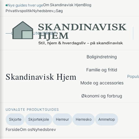
Spring
Om Skandinavisk Hjem
Blog
Nye guides hver uge
×
til
⌕
Privatlivspolitik
Nyhedsbrev
Søg
indhold
UDFORSK UNIVERSET
Boligindretning
Familie og fritid
Skandinavisk Hjem
Popul
Mode og accessories
Økonomi og forbrug
UDVALGTE PRODUKTGUIDES
Skjorte
Skjortekjole
Herreur
Herresko
Ammetop
Forside
Om os
Nyhedsbrev