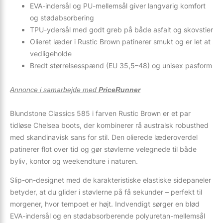
EVA-indersål og PU-mellemsål giver langvarig komfort
og stødabsorbering
TPU-ydersål med godt greb på både asfalt og skovstier
Olieret læder i Rustic Brown patinerer smukt og er let at
vedligeholde
Bredt størrelsesspænd (EU 35,5–48) og unisex pasform
Annonce i samarbejde med
PriceRunner
Blundstone Classics 585 i farven Rustic Brown er et par
tidløse Chelsea boots, der kombinerer rå australsk robusthed
med skandinavisk sans for stil. Den olierede læderoverdel
patinerer flot over tid og gør støvlerne velegnede til både
byliv, kontor og weekendture i naturen.
Slip-on-designet med de karakteristiske elastiske sidepaneler
betyder, at du glider i støvlerne på få sekunder – perfekt til
morgener, hvor tempoet er højt. Indvendigt sørger en blød
EVA-indersål og en stødabsorberende polyuretan-mellemsål