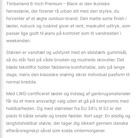
Timberland 6-Inch Premium – Black er den ikoniske
herrestøvle, der forener rå urban stil med den styrke, du
forventer af et ægte outdoor-brand. Den matte sorte finish i
læder, nubuck og ruskind giver et rent, maskulint udtryk, som
passer lige godt til jeans på kontoret som til vandrestien i
weekenden.
Støvlen er vandtæt og udstyret med en slidstærk gummisål,
så du står fast på våde brosten og mudrede skovstier. Det
bløde tekstilfor holder fødderne komfortable, selv på lange
dage, mens den klassiske snøring sikrer individuel pasform til
normal bredde.
Med LWG-certificeret læder og indslag af genbrugsmaterialer
får du et mere ansvarligt valg uden at gå på kompromis med
holdbarheden. Og med størrelser fra EU 34½ til 52 er der
plads til både smalle og brede fødder. Kort sagt: En alsidig og
langtidsholdbar støvle, der tager dig sikkert gennem danske
efterårsregnskyl såvel som kolde vintermorgener.