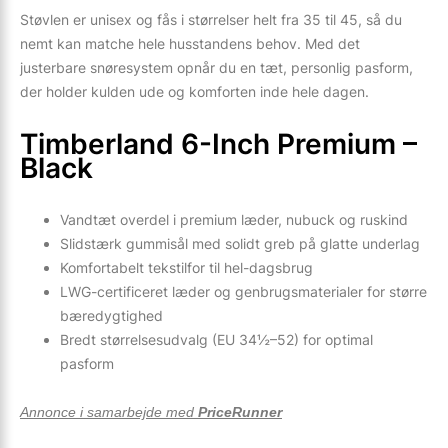
Støvlen er unisex og fås i størrelser helt fra 35 til 45, så du
nemt kan matche hele husstandens behov. Med det
justerbare snøresystem opnår du en tæt, personlig pasform,
der holder kulden ude og komforten inde hele dagen.
Timberland 6-Inch Premium –
Black
Vandtæt overdel i premium læder, nubuck og ruskind
Slidstærk gummisål med solidt greb på glatte underlag
Komfortabelt tekstilfor til hel-dagsbrug
LWG-certificeret læder og genbrugsmaterialer for større
bæredygtighed
Bredt størrelsesudvalg (EU 34½–52) for optimal
pasform
Annonce i samarbejde med
PriceRunner