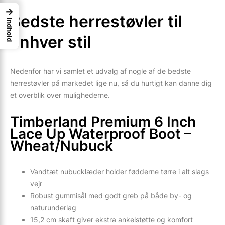
→
Bedste herrestøvler til
Indhold
enhver stil
Nedenfor har vi samlet et udvalg af nogle af de bedste
herrestøvler på markedet lige nu, så du hurtigt kan danne dig
et overblik over mulighederne.
Timberland Premium 6 Inch
Lace Up Waterproof Boot –
Wheat/Nubuck
Vandtæt nubucklæder holder fødderne tørre i alt slags
vejr
Robust gummisål med godt greb på både by- og
naturunderlag
15,2 cm skaft giver ekstra ankelstøtte og komfort