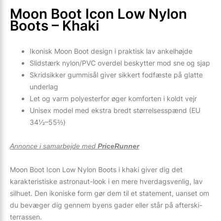
Moon Boot Icon Low Nylon
Boots – Khaki
Ikonisk Moon Boot design i praktisk lav ankelhøjde
Slidstærk nylon/PVC overdel beskytter mod sne og sjap
Skridsikker gummisål giver sikkert fodfæste på glatte
underlag
Let og varm polyesterfor øger komforten i koldt vejr
Unisex model med ekstra bredt størrelsesspænd (EU
34½–55⅔)
Annonce i samarbejde med
PriceRunner
Moon Boot Icon Low Nylon Boots i khaki giver dig det
karakteristiske astronaut-look i en mere hverdagsvenlig, lav
silhuet. Den ikoniske form gør dem til et statement, uanset om
du bevæger dig gennem byens gader eller står på afterski-
terrassen.