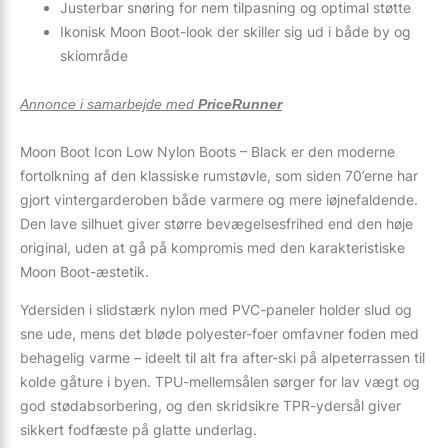
Justerbar snøring for nem tilpasning og optimal støtte
Ikonisk Moon Boot-look der skiller sig ud i både by og
skiområde
Annonce i samarbejde med
PriceRunner
Moon Boot Icon Low Nylon Boots – Black er den moderne
fortolkning af den klassiske rumstøvle, som siden 70’erne har
gjort vintergarderoben både varmere og mere iøjnefaldende.
Den lave silhuet giver større bevægelsesfrihed end den høje
original, uden at gå på kompromis med den karakteristiske
Moon Boot-æstetik.
Ydersiden i slidstærk nylon med PVC-paneler holder slud og
sne ude, mens det bløde polyester-foer omfavner foden med
behagelig varme – ideelt til alt fra after-ski på alpeterrassen til
kolde gåture i byen. TPU-mellemsålen sørger for lav vægt og
god stødabsorbering, og den skridsikre TPR-ydersål giver
sikkert fodfæste på glatte underlag.