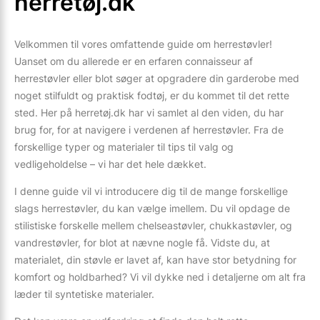
herretøj.dk
Velkommen til vores omfattende guide om herrestøvler!
Uanset om du allerede er en erfaren connaisseur af
herrestøvler eller blot søger at opgradere din garderobe med
noget stilfuldt og praktisk fodtøj, er du kommet til det rette
sted. Her på herretøj.dk har vi samlet al den viden, du har
brug for, for at navigere i verdenen af herrestøvler. Fra de
forskellige typer og materialer til tips til valg og
vedligeholdelse – vi har det hele dækket.
I denne guide vil vi introducere dig til de mange forskellige
slags herrestøvler, du kan vælge imellem. Du vil opdage de
stilistiske forskelle mellem chelseastøvler, chukkastøvler, og
vandrestøvler, for blot at nævne nogle få. Vidste du, at
materialet, din støvle er lavet af, kan have stor betydning for
komfort og holdbarhed? Vi vil dykke ned i detaljerne om alt fra
læder til syntetiske materialer.