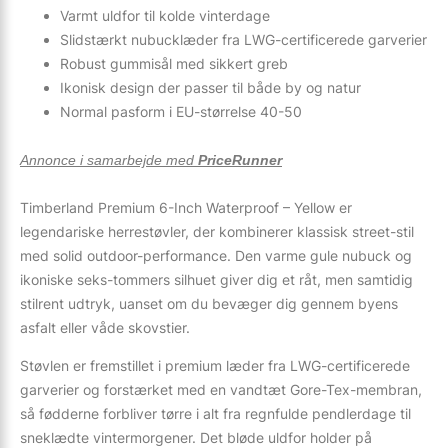
Varmt uldfor til kolde vinterdage
Slidstærkt nubucklæder fra LWG-certificerede garverier
Robust gummisål med sikkert greb
Ikonisk design der passer til både by og natur
Normal pasform i EU-størrelse 40-50
Annonce i samarbejde med
PriceRunner
Timberland Premium 6-Inch Waterproof – Yellow er
legendariske herrestøvler, der kombinerer klassisk street-stil
med solid outdoor-performance. Den varme gule nubuck og
ikoniske seks-tommers silhuet giver dig et råt, men samtidig
stilrent udtryk, uanset om du bevæger dig gennem byens
asfalt eller våde skovstier.
Støvlen er fremstillet i premium læder fra LWG-certificerede
garverier og forstærket med en vandtæt Gore-Tex-membran,
så fødderne forbliver tørre i alt fra regnfulde pendlerdage til
sneklædte vintermorgener. Det bløde uldfor holder på