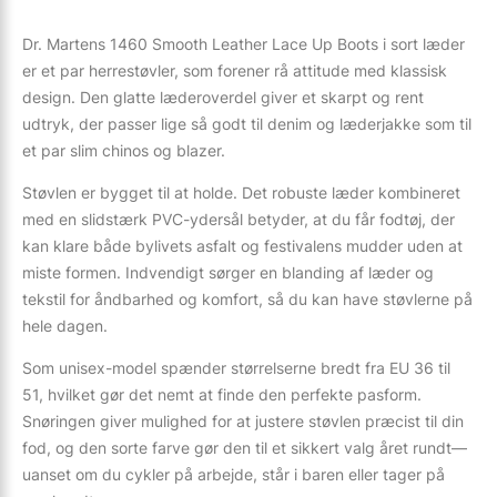
Dr. Martens 1460 Smooth Leather Lace Up Boots i sort læder
er et par herrestøvler, som forener rå attitude med klassisk
design. Den glatte læderoverdel giver et skarpt og rent
udtryk, der passer lige så godt til denim og læderjakke som til
et par slim chinos og blazer.
Støvlen er bygget til at holde. Det robuste læder kombineret
med en slidstærk PVC-ydersål betyder, at du får fodtøj, der
kan klare både bylivets asfalt og festivalens mudder uden at
miste formen. Indvendigt sørger en blanding af læder og
tekstil for åndbarhed og komfort, så du kan have støvlerne på
hele dagen.
Som unisex-model spænder størrelserne bredt fra EU 36 til
51, hvilket gør det nemt at finde den perfekte pasform.
Snøringen giver mulighed for at justere støvlen præcist til din
fod, og den sorte farve gør den til et sikkert valg året rundt—
uanset om du cykler på arbejde, står i baren eller tager på