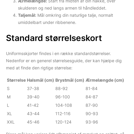
Ærmelængde:
Start fra midten af din nakke, over
skulderen og ned langs armen til håndleddet.
Taljemål:
Mål omkring din naturlige talje, normalt
umiddelbart under ribbenene.
Standard størrelseskort
Uniformsskjorter findes i en række standardstørrelser.
Nedenfor er en generel størrelsesguide, der kan hjælpe dig
med at finde den rigtige størrelse:
Størrelse
Halsmål (cm)
Brystmål (cm)
Ærmelængde (cm)
S
37-38
88-92
81-84
M
39-40
96-100
84-87
L
41-42
104-108
87-90
XL
43-44
112-116
90-93
XXL
45-46
120-124
93-96