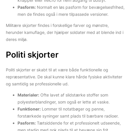
knapper eller velcro for nem adgang til udstyr.
Pasform:
Normalt en løs pasform for bevægelsesfrihed,
men de findes også i mere tilpassede versioner.
Militære skjorter findes i forskellige farver og mønstre,
herunder kamuflage, der hjælper soldater med at blende ind i
deres miljø.
Politi skjorter
Politi skjorter er skabt til at være både funktionelle og
repræsentative. De skal kunne klare hårde fysiske aktiviteter
og samtidig se professionelle ud.
Materialer:
Ofte lavet af slidstærke stoffer som
polyesterblandinger, som også er lette at vaske.
Funktioner:
Lommer til notatbøger og penne,
forstærkede syninger samt plads til bærbare radioer.
Pasform:
Tætsiddende for et professionelt udseende,
men stadig med nok plads til at bevæge sig frit.