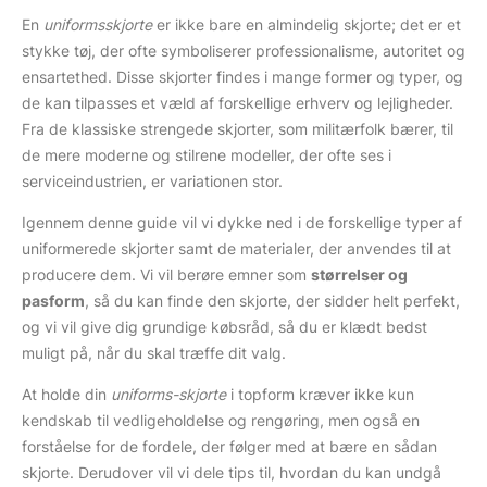
En
uniformsskjorte
er ikke bare en almindelig skjorte; det er et
stykke tøj, der ofte symboliserer professionalisme, autoritet og
ensartethed. Disse skjorter findes i mange former og typer, og
de kan tilpasses et væld af forskellige erhverv og lejligheder.
Fra de klassiske strengede skjorter, som militærfolk bærer, til
de mere moderne og stilrene modeller, der ofte ses i
serviceindustrien, er variationen stor.
Igennem denne guide vil vi dykke ned i de forskellige typer af
uniformerede skjorter samt de materialer, der anvendes til at
producere dem. Vi vil berøre emner som
størrelser og
pasform
, så du kan finde den skjorte, der sidder helt perfekt,
og vi vil give dig grundige købsråd, så du er klædt bedst
muligt på, når du skal træffe dit valg.
At holde din
uniforms-skjorte
i topform kræver ikke kun
kendskab til vedligeholdelse og rengøring, men også en
forståelse for de fordele, der følger med at bære en sådan
skjorte. Derudover vil vi dele tips til, hvordan du kan undgå