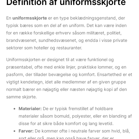
Definition af uniformsskjorte
En
uniformsskjorte
er en type beklædningsgenstand, der
typisk bæres som en del af en uniform. Det kan være inden
for en række forskellige erhverv såsom militæret, politiet,
brandvæsenet, sundhedsvæsenet, og endda i visse private
sektorer som hoteller og restauranter.
Uniformsskjorten er designet til at være funktionel og
præsentabel, ofte med enkle linjer, praktiske lommer, og en
pasform, der tillader bevægelse og komfort. Ensartethed er et
vigtigt kendetegn, idet alle medlemmer af en given gruppe
normalt bærer en nøjagtig eller næsten nøjagtig kopi af den
samme skjorte.
Materialer:
De er typisk fremstillet af holdbare
materialer såsom bomuld, polyester, eller en blanding af
disse for at sikre både komfort og lang levetid.
Farver:
De kommer ofte i neutrale farver som hvid, blå,
sort eller grå, men kan også have farver, der er