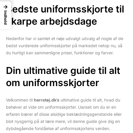
Bedste uniformsskjorte til
→
Indhold
skarpe arbejdsdage
Nedenfor har vi samlet et nøje udvalgt udvalg af nogle af de
bedst vurderede uniformsskjorter på markedet netop nu, så
du hurtigt kan sammenligne priser, funktioner og farver.
Din ultimative guide til alt
om uniformsskjorter
Velkommen til
herretøj.dk’s
ultimative guide til alt, hvad du
behøver at vide om uniformsskjorter. Uanset om du er en
erfaren bærer af disse alsidige beklædningsgenstande eller
blot nysgerrig på at lære mere, vil denne guide give dig en
dybdegående forståelse af uniformsskjortens verden.