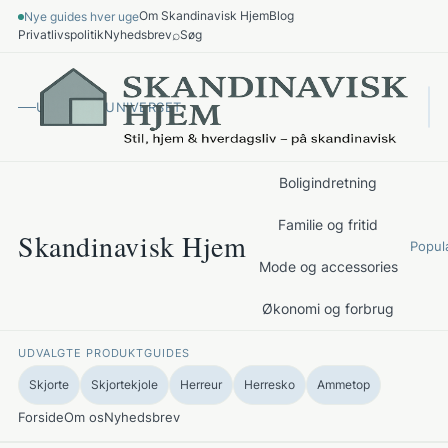
Spring
Om Skandinavisk Hjem
Blog
Nye guides hver uge
til
⌕
Privatlivspolitik
Nyhedsbrev
Søg
indhold
UDFORSK UNIVERSET
Boligindretning
Familie og fritid
Skandinavisk Hjem
Popul
Mode og accessories
Økonomi og forbrug
UDVALGTE PRODUKTGUIDES
Skjorte
Skjortekjole
Herreur
Herresko
Ammetop
Forside
Om os
Nyhedsbrev